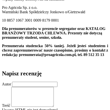
Pro Agricola Sp. z o.o.
Warmiński Bank Spółdzielczy Jonkowo o/Gietrzwałd
10 8857 1067 3001 0009 8179 0001
Dla prenumeratorów w prezencie segregator oraz KATALOG
BRANŻOWY TRZODA CHLEWNA.
Prezenty nie dotyczą
prenumeraty student, senior, szkoła.
Prenumerata studencka 50% taniej. Jeżeli jesteś studentem i
chcesz zaprenumerować nasze czasopismo, prosimy o kontakt z
redakcją: prenumerata@proagricola.com.pl, tel. 89 512 35 13
Napisz recenzję
Autor
Treść
Uwaga:
HTML nie jest dozwolony!