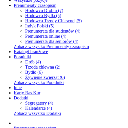
Wszystkie pozycje
Prenumeraty czasopism
Hodowca Drobiu (7)
Hodowca Bydła (5)
Hodowca Trzody Chlewnej (5)
Indyk Polski (5)
Prenumerata dla studentów (4)
Prenumerata online (4)
Prenumerata dla seniorów (4)
Zobacz wszystko Prenumeraty czasopism
Katalogi branżowe
Poradniki
Drób (4)
Trzoda chlewna (2)
Bydło (6)
Żywienie zwierząt (6)
Zobacz wszystko Poradniki
Inne
Karty Ras Kur
Dodatki
Segregatory (4)
Kalendarze (4)
Zobacz wszystko Dodatki