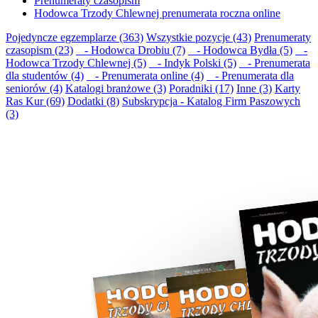
Prenumeraty czasopism
Hodowca Trzody Chlewnej prenumerata roczna online
Pojedyncze egzemplarze (363)
Wszystkie pozycje (43)
Prenumeraty
czasopism (23)
- Hodowca Drobiu (7)
- Hodowca Bydła (5)
-
Hodowca Trzody Chlewnej (5)
- Indyk Polski (5)
- Prenumerata
dla studentów (4)
- Prenumerata online (4)
- Prenumerata dla
seniorów (4)
Katalogi branżowe (3)
Poradniki (17)
Inne (3)
Karty
Ras Kur (69)
Dodatki (8)
Subskrypcja - Katalog Firm Paszowych
(3)